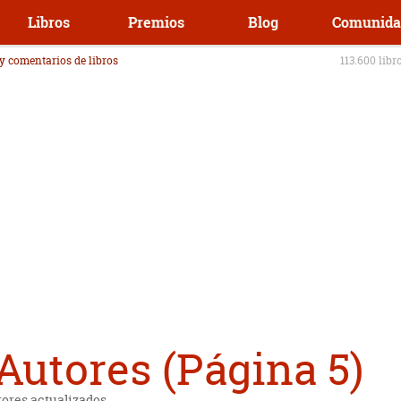
Libros
Premios
Blog
Comunida
 y comentarios de libros
113.600 libr
utores (Página 5)
tores actualizados