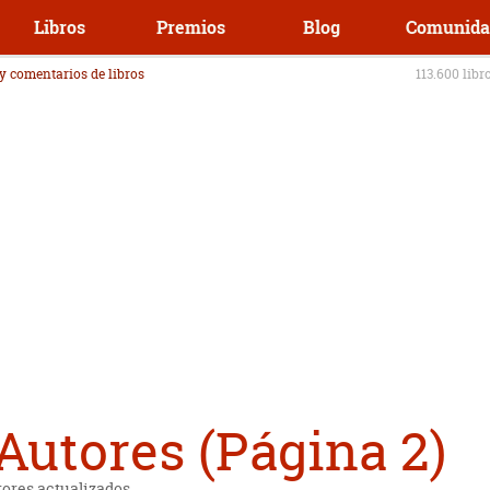
Libros
Premios
Blog
Comunida
 y comentarios de libros
113.600 libr
utores (Página 2)
tores actualizados