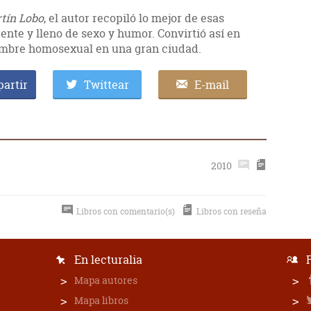
rtín Lobo
, el autor recopiló lo mejor de esas
ente y lleno de sexo y humor. Convirtió así en
ombre homosexual en una gran ciudad.
artir
Twittear
E-mail
2010
Libros con comentario(s)
Libros con reseña
En lecturalia
Mapa autores
Mapa libros