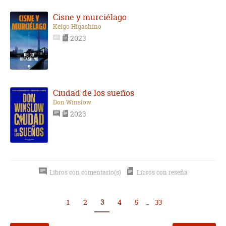
Cisne y murciélago
Keigo Higashino
2023
Ciudad de los sueños
Don Winslow
2023
Libros con comentario(s)
Libros con reseña
1
2
3
4
5
...
33