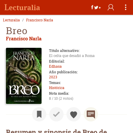
Lecturalia
Francisco Narla
Breo
Francisco Narla
Título alternativo:
El celta que desafió a Roma
Editorial:
Edhasa
Año publicación:
2023
Temas:
Histórica
Nota media:
8 / 10 (2 votos)
Resumen y sinopsis de Breo de