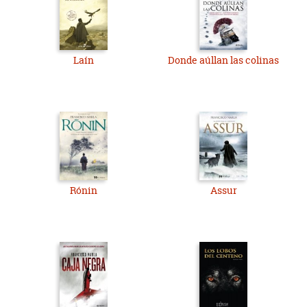
Laín
Donde aúllan las colinas
Rónin
Assur