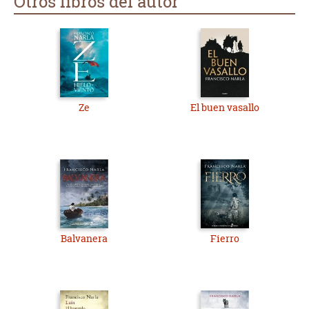
Otros libros del autor
Ze
El buen vasallo
Balvanera
Fierro