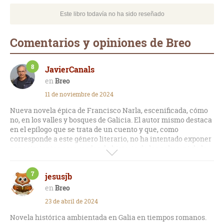
Este libro todavía no ha sido reseñado
Comentarios y opiniones de Breo
8
JavierCanals
Breo
11 de noviembre de 2024
Nueva novela épica de Francisco Narla, escenificada, cómo
no, en los valles y bosques de Galicia. El autor mismo destaca
en el epílogo que se trata de un cuento y que, como
corresponde a este género literario, no ha intentado exponer
conocimientos asegurados de historia de los celtas, ni de la
técnica de extracción de oro que podemos intuir en Las
Médulas. No obstante, el autor se ha esforzado por imbuir su
7
jesusjb
narración de elementos que acentúan el carácter épico de la
trama.
Breo
23 de abril de 2024
El cuento relata la rebelión de unos pocos celtas contra los
omnipotentes romanos. La fama del líder a su pesar y las
Novela histórica ambientada en Galia en tiempos romanos.