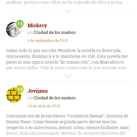
mafioso: piensa como ellos, se ha rodeado de ellos y actúa
como ellos. Lo único que lo diferencia es que casi se ve
obligado a hacer lo que hace y al lector eso le parece
correcto. Pero al margen de mi reflexión, vuelvo a
7.5
Mickery
engancharme a la lectura de Don Winslow. Una segunda
parte ambientada un poco en el mundo del cine, un poco en
Ciudad de los sueños
la vida de muchos personajes, y abriendo y cerrando tramas
1 de septiembre de 2025
continuamente. ¡Vamos a por la tercera!
Como todo lo que escribe Winslow, la novela es divertida,
interesante, dinámica y te mantiene en vilo. Esta novela me
pareció una típica novela "de transición", con final abierto
por varios lados. Vale la pena, como todo lo que escribe este
autor, aunque no sea un mazazo en la cabeza y no tenga la
excelencia de otras de sus obras.
6.5
Jovijanu
Ciudad de los sueños
24 de abril de 2024
Continuación de la excelente "Ciudad en llamas", historia de
Danny Ryan. Como buena segunda parte decae mucho
respecto a su antecesora, menor ritmo, menos brillante, más
lineal. Aún así interesante devenir de acontecimientos del