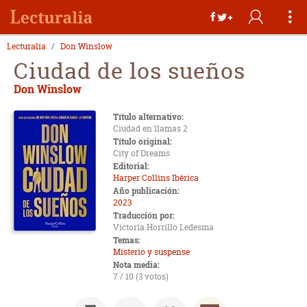
Lecturalia
Don Winslow
Ciudad de los sueños
Don Winslow
Título alternativo:
Ciudad en llamas 2
Título original:
City of Dreams
Editorial:
Harper Collins Ibérica
Año publicación:
2023
Traducción por:
Victoria Horrillo Ledesma
Temas:
Misterio y suspense
Nota media:
7 / 10 (3 votos)