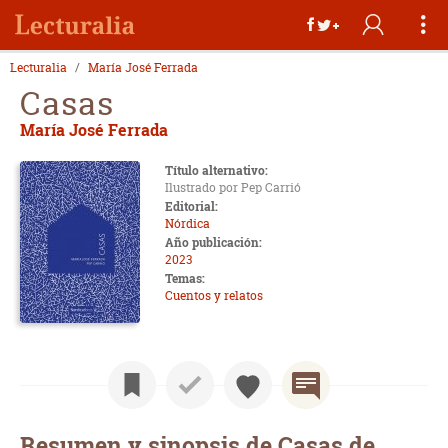
Lecturalia
María José Ferrada
Casas
María José Ferrada
Título alternativo:
Ilustrado por Pep Carrió
Editorial:
Nórdica
Año publicación:
2023
Temas:
Cuentos y relatos
Resumen y sinopsis de Casas de