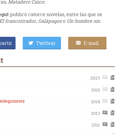
cas,
Matadero Cinco
.
egut
publicó catorce novelas, entre las que se
El francotirador
,
Galápagos
o
Un hombre sin
artir
Twittear
E-mail
t
2023
2015
telequinesis
2014
2013
2011