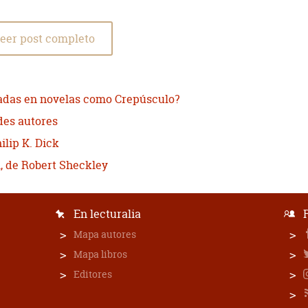
eer post completo
sadas en novelas como Crepúsculo?
des autores
hilip K. Dick
, de Robert Sheckley
En lecturalia
Mapa autores
Mapa libros
Editores