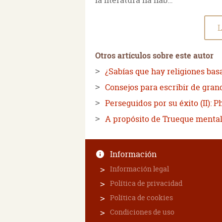
la literatura ha hab…
L
Otros artículos sobre este autor
¿Sabías que hay religiones ba
Consejos para escribir de gran
Perseguidos por su éxito (II): P
A propósito de Trueque mental
Información
Información legal
Política de privacidad
Política de cookies
Condiciones de uso