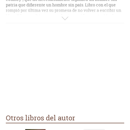
patria que difierente un hombre sin país. Libro con el que
rompió por última vez su promesa de no volver a escribir un
libro. Y lo cumplió porque se le atravezó la muerte. Muchos
debieron estar contentos con esa promesa. Finalmente es un
hombre que tiene país pues no pierde oportunidad en
criticar las atrocidades que su poderosa patria ha realizado
en todo el mundo. Lo dice en una parte "no nos odian por
nuestro jazz sino por nuestra arrogancia". El libro se forma
por 12 amenas críticas a cualqueir cosa, sin un orden en
partícular y con una "fresca vejez". El más recomendable de
todos es la 3 (·"here is a lesson in creative writing") donde el
lector comprendera un poco las nociones para volverse
escritor de la manera mas graciosa que pueda imaginar.
Bueno el libro pero nada que ver en poder creativo con el
resto de sus fascinantes novelas. Es como un recuento de su
pensamiento.
Otros libros del autor