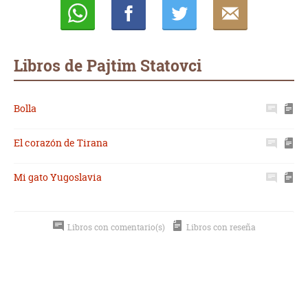
Whatsapp
Compartir
Twittear
E-
mail
Libros de Pajtim Statovci
Bolla
El corazón de Tirana
Mi gato Yugoslavia
Libros con comentario(s)
Libros con reseña