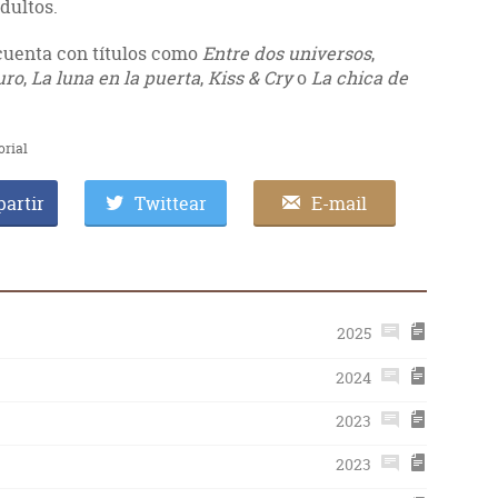
adultos.
cuenta con títulos como
Entre dos universos
,
uro
,
La luna en la puerta
,
Kiss & Cry
o
La chica de
orial
artir
Twittear
E-mail
2025
2024
2023
2023