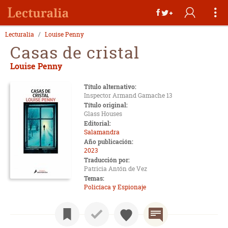
Lecturalia
Louise Penny
Casas de cristal
Louise Penny
Título alternativo:
Inspector Armand Gamache 13
Título original:
Glass Houses
Editorial:
Salamandra
Año publicación:
2023
Traducción por:
Patricia Antón de Vez
Temas:
Policíaca y Espionaje