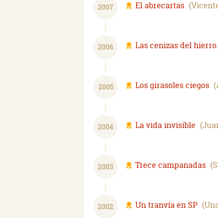
El abrecartas
Vicent
2007
Las cenizas del hierro.
2006
Los girasoles ciegos
2005
La vida invisible
Jua
2004
Trece campanadas
S
2003
Un tranvía en SP
Una
2002