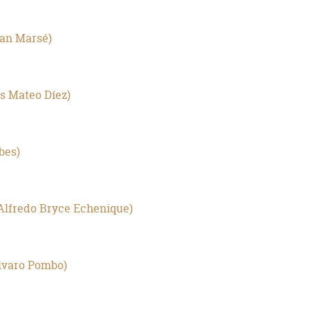
an Marsé
is Mateo Díez
bes
Alfredo Bryce Echenique
lvaro Pombo