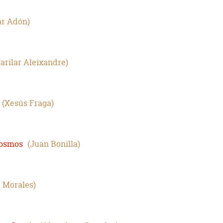
ar Adón
arilar Aleixandre
Xesús Fraga
cosmos
Juan Bonilla
a Morales