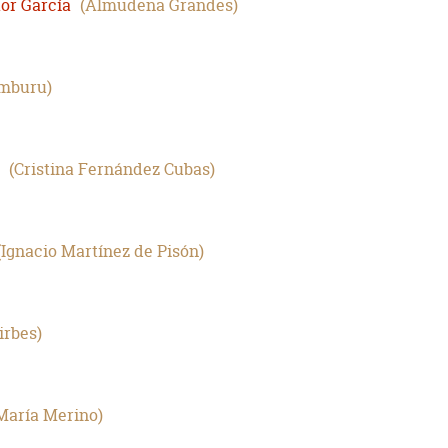
tor García
Almudena Grandes
amburu
Cristina Fernández Cubas
Ignacio Martínez de Pisón
irbes
María Merino