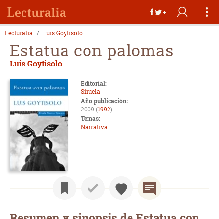
Lecturalia
Luis Goytisolo
Estatua con palomas
Luis Goytisolo
Editorial:
Siruela
Año publicación:
2009 (
1992
)
Temas:
Narrativa
Resumen y sinopsis de Estatua con