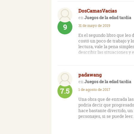
enriquecer sus existencias y
DosCamasVacias
cierta fantasía, que al volv
cualquier realidad.
Juegos de la edad tardía
9
31 de mayo de 2019
Más allá del inmejorable co
manera exquisita- se qué tal
Es el segundo libro que leo 
costó un poco de trabajo y 
lectura, vale la pena simpl
describir las situaciones y 
padawang
Juegos de la edad tardía
7.5
1 de agosto de 2017
Una obra que de entrada las
podría decir que progresado
hace bastante divertido, un
personajes, si se puede leer.