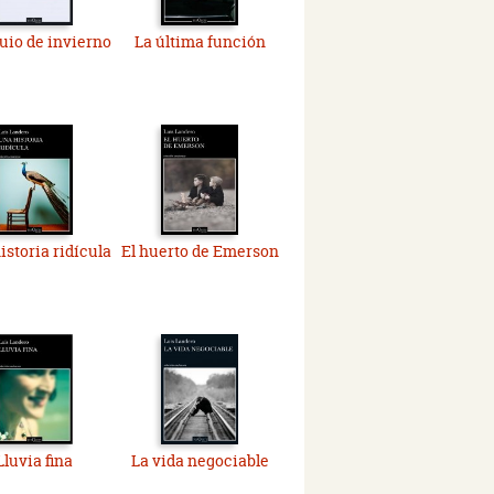
uio de invierno
La última función
istoria ridícula
El huerto de Emerson
Lluvia fina
La vida negociable