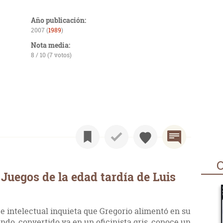
Año publicación:
2007 (
1989
)
Nota media:
8 / 10 (7 votos)
O
Juegos de la edad tardía de Luis
e intelectual inquieta que Gregorio alimentó en su
do, convertido ya en un oficinista gris, conoce un