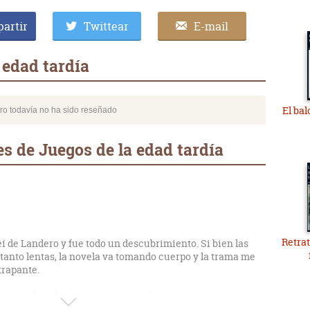
artir
Twittear
E-mail
 edad tardía
El ba
bro todavía no ha sido reseñado
s de Juegos de la edad tardía
Retra
eí de Landero y fue todo un descubrimiento. Si bien las
tanto lentas, la novela va tomando cuerpo y la trama me
trapante.
na novela te hace pensar acerca de cómo esos personajes
rvar a través de ella, como buscan la manera de