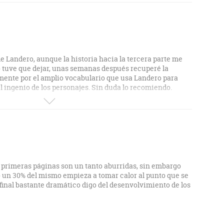
 salir del letargo de las mismas. Lo hacen a través de
erse intensa, se transforma en algo más válido que
ncepto que me despierta esta novela - escrita además, de
 vez no sea para todos los gustos.
de Landero, aunque la historia hacia la tercera parte me
lo tuve que dejar, unas semanas después recuperé la
emente por el amplio vocabulario que usa Landero para
el ingenio de los personajes. Sin duda lo recomiendo.
 primeras páginas son un tanto aburridas, sin embargo
 un 30% del mismo empieza a tomar calor al punto que se
 final bastante dramático digo del desenvolvimiento de los