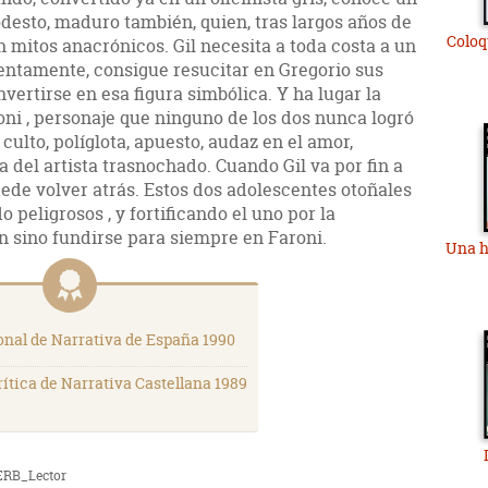
odesto, maduro también, quien, tras largos años de
Coloq
n mitos anacrónicos. Gil necesita a toda costa a un
 lentamente, consigue resucitar en Gregorio sus
vertirse en esa figura simbólica. Y ha lugar la
ni , personaje que ninguno de los dos nunca logró
 culto, políglota, apuesto, audaz en el amor,
a del artista trasnochado. Cuando Gil va por fin a
uede volver atrás. Estos dos adolescentes otoñales
eligrosos , y fortificando el uno por la
n sino fundirse para siempre en Faroni.
Una h
nal de Narrativa de España 1990
rítica de Narrativa Castellana 1989
ERB_Lector