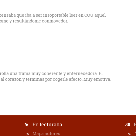
 pensaba que iba a ser insoportable leer en COU aquel
ndome y resultándome conmovedor.
rrolla una trama muy coherente y enternecedora. El
 al corazón y terminas por cogerle afecto. Muy emotiva.
En lecturalia
Mapa autores