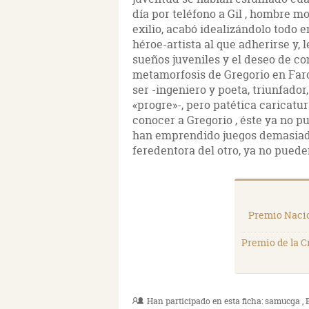
día por teléfono a Gil , hombre m
exilio, acabó idealizándolo todo e
héroe-artista al que adherirse y,
sueños juveniles y el deseo de con
metamorfosis de Gregorio en Faro
ser -ingeniero y poeta, triunfador,
«progre»-, pero patética caricatur
conocer a Gregorio , éste ya no p
han emprendido juegos demasiado p
feredentora del otro, ya no puede
Premio Nacio
Premio de la C
Han participado en esta ficha:
samucga