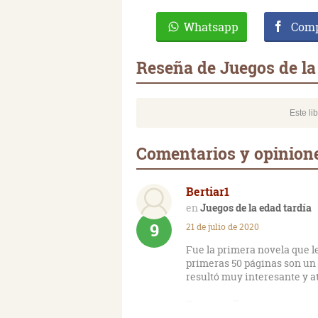
Whatsapp
Comp
Reseña de Juegos de la
Este li
Comentarios y opinione
Bertiar1
Juegos de la edad tardía
9
21 de julio de 2020
Fue la primera novela que l
primeras 50 páginas son un 
resultó muy interesante y a
Es maravilloso sentir que u
condimentan sus vidas; obse