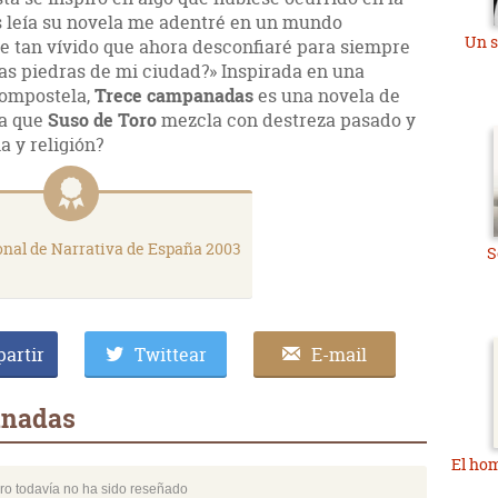
s leía su novela me adentré en un mundo
Un s
 fue tan vívido que ahora desconfiaré para siempre
las piedras de mi ciudad?» Inspirada en una
Compostela,
Trece campanadas
es una novela de
la que
Suso de Toro
mezcla con destreza pasado y
a y religión?
nal de Narrativa de España 2003
S
artir
Twittear
E-mail
anadas
El ho
bro todavía no ha sido reseñado