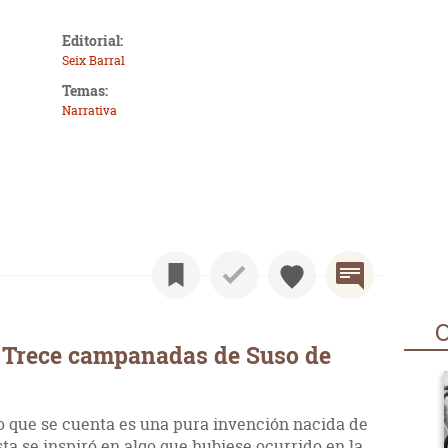
Editorial:
Seix Barral
Temas:
Narrativa
O
 Trece campanadas de Suso de
lo que se cuenta es una pura invención nacida de
sta se inspiró en algo que hubiese ocurrido en la