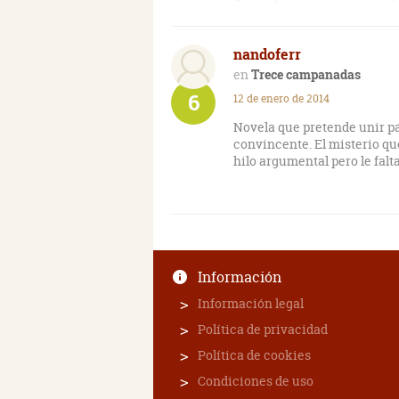
Sin embargo, me gustaron lo
interesantes que el mismo a
nandoferr
Trece campanadas
6
12 de enero de 2014
Novela que pretende unir pa
convincente. El misterio qu
hilo argumental pero le falt
Información
Información legal
Política de privacidad
Política de cookies
Condiciones de uso