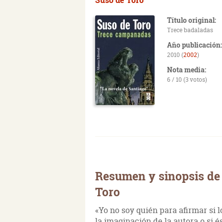
Título original:
Trece badaladas
Año publicación:
2010 (
2002
)
Nota media:
6 / 10 (3 votos)
Resumen y sinopsis de
Toro
«Yo no soy quién para afirmar si 
la imaginación de la autora o si é