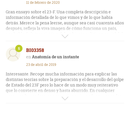
11 de febrero de 2020
Gran ensayo sobre el 23-F. Una completa descripción e
información detallada de lo que vimos y de lo que había
detrás. Merece la pena leerse, aunque sea casi cuarenta años
después, refleja la viva imagen de cómo funciona un país,
nos habla de la transición y del ambiente político y social del
momento. Me ha cambiado totalmente la imagen que yo
tenía del intento de golpe, de sus motivos y su preparación, y
5
BI03358
he salido con la impresión de que el resultado estuvo a punto
de ser muy diferente y la historia ahora sería distinta.
Anatomía de un instante
23 de abril de 2019
Interesante. Recoge mucha información para explicar las
distintas teorías sobre la preparación y el desarrollo del golpe
de Estado del 23F pero lo hace de un modo muy reiterativo
que lo convierte en denso y hasta aburrido. En cualquier
caso, una buena lectura para quien quiera adentrarse en los
entresijos de aquel hecho histórico