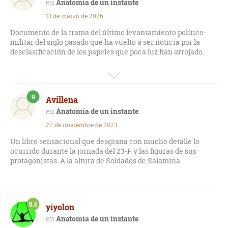
Anatomía de un instante
13 de marzo de 2026
Documento de la trama del último levantamiento político-
militar del siglo pasado que ha vuelto a ser noticia por la
desclasificación de los papeles que poca luz han arrojado.
Cercas recrea en un trabajo interesante y meritorio todos los
entresijos de la trama, pero a mí juicio peca de exceso:
demasiadas páginas, personajes, conjeturas e insistentes
9
Avillena
reiteraciones que acaban entorpeciendo la lectura de lo que
pudo ser un trabajo redondo.
Anatomía de un instante
27 de noviembre de 2023
Un libro sensacional que desgrana con mucho detalle lo
ocurrido durante la jornada del 23-F y las figuras de sus
protagonistas. A la altura de Soldados de Salamina.
8.5
yiyolon
Anatomía de un instante