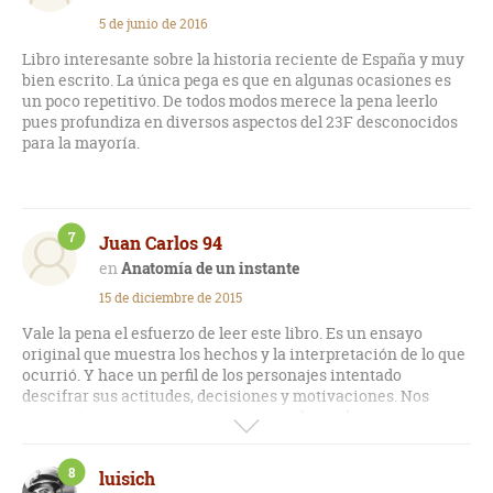
5 de junio de 2016
Libro interesante sobre la historia reciente de España y muy
bien escrito. La única pega es que en algunas ocasiones es
un poco repetitivo. De todos modos merece la pena leerlo
pues profundiza en diversos aspectos del 23F desconocidos
para la mayoría.
7
Juan Carlos 94
Anatomía de un instante
15 de diciembre de 2015
Vale la pena el esfuerzo de leer este libro. Es un ensayo
original que muestra los hechos y la interpretación de lo que
ocurrió. Y hace un perfil de los personajes intentado
descifrar sus actitudes, decisiones y motivaciones. Nos
sumergimos en esa etapa tan trascendente de nuestra
historia, la transición. Y un personaje destaca, Adolfo Suárez.
Hay momentos que se lee como una novela y otras donde
8
luisich
priman las reflexiones. Me ha gustado mucho el final donde