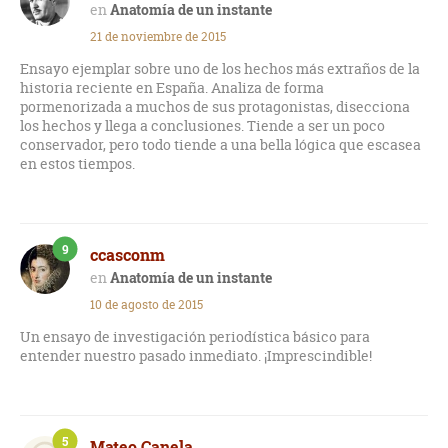
el padre del autor juega un papel importante.
Anatomía de un instante
21 de noviembre de 2015
A veces resulta un poco pesado porque se demora en la
argumentación y además rescata ideas o conceptos ya
Ensayo ejemplar sobre uno de los hechos más extraños de la
planteados en otras partes de la obra, repitiéndolas de la
historia reciente en España. Analiza de forma
misma forma. Da la impresión de que a veces se estanca y le
pormenorizada a muchos de sus protagonistas, disecciona
cuesta avanzar. Probablemente sea por la difícil
los hechos y llega a conclusiones. Tiende a ser un poco
interpretación de lo ocurrido, por el laborioso acabado de los
conservador, pero todo tiende a una bella lógica que escasea
personajes. En fin es una mezcla de ensayo y novela. No
en estos tiempos.
obstante es bastante revelador y nos ayuda a analizar lo
ocurrido. Recomendable.
9
ccasconm
Anatomía de un instante
10 de agosto de 2015
Un ensayo de investigación periodística básico para
entender nuestro pasado inmediato. ¡Imprescindible!
5
Mateo Canela