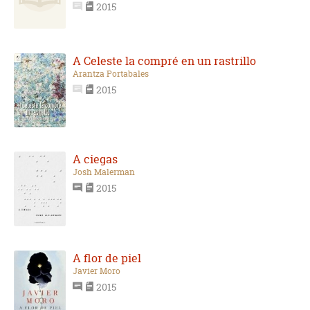
2015
A Celeste la compré en un rastrillo
Arantza Portabales
2015
A ciegas
Josh Malerman
2015
A flor de piel
Javier Moro
2015