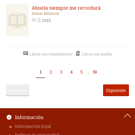
Abuela siempre me recordará
Samar Mahfoud
2015
Libros con comentario(s)
Libros con reseña
1
2
3
4
5
...
59
Anterior
Siguiente
Información
Información legal
Política de privacidad