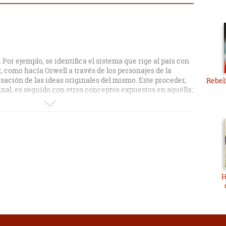
 Por ejemplo, se identifica el sistema que rige al país con
r, como hacía Orwell a través de los personajes de la
sación de las ideas originales del mismo. Este proceder,
Rebel
inal, es seguido con otros conceptos expuestos en aquélla;
 de excesiva simpleza. Su atractivo reside, en
oco y sin esfuerzo es; la traslación al manga de la
H