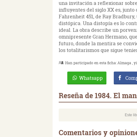
una invitación a reflexionar sobr
influyentes del siglo XX es, junt
Fahrenheit 451, de Ray Bradbury, 
distópica. Una distopía es lo con
ideal. La obra describe un porveni
omnipresente Gran Hermano, que to
futuro, donde la mentira se convi
los totalitarismos que sigue teni
Han participado en esta ficha:
Almaga
y
Whatsapp
Comp
Reseña de 1984. El ma
Este li
Comentarios y opinione