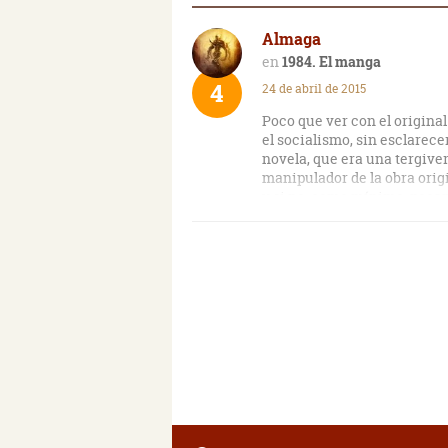
Almaga
1984. El manga
4
24 de abril de 2015
Poco que ver con el original.
el socialismo, sin esclarece
novela, que era una tergiver
manipulador de la obra orig
y si no, como mínimo, pecan
conclusión, en lo que como p
magnífica distopía.