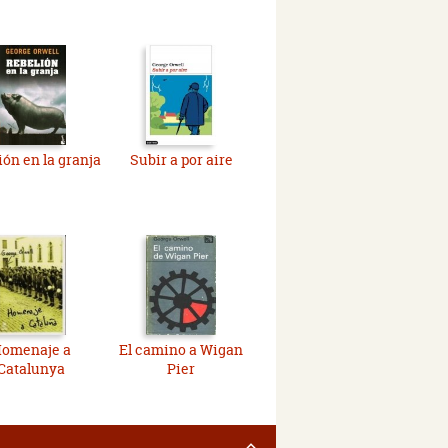
ión en la granja
Subir a por aire
omenaje a
El camino a Wigan
Catalunya
Pier