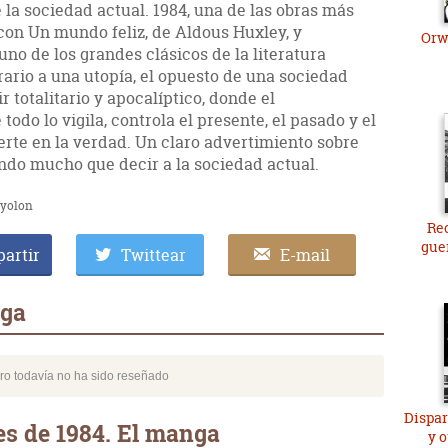
e la sociedad actual. 1984, una de las obras más
o con Un mundo feliz, de Aldous Huxley, y
Orw
uno de los grandes clásicos de la literatura
trario a una utopía, el opuesto de una sociedad
r totalitario y apocalíptico, donde el
do lo vigila, controla el presente, el pasado y el
erte en la verdad. Un claro advertimiento sobre
endo mucho que decir a la sociedad actual.
iyolon
Rec
gue
artir
Twittear
E-mail
nga
bro todavía no ha sido reseñado
Dispar
s de 1984. El manga
y 