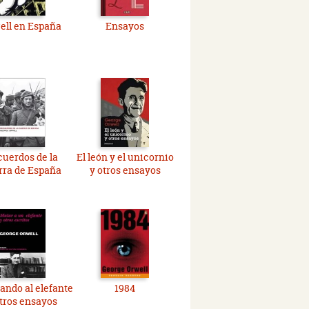
ell en España
Ensayos
uerdos de la
El león y el unicornio
rra de España
y otros ensayos
ando al elefante
1984
otros ensayos