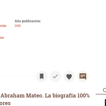
Año publicación:
Books
2015
ías
O
 Abraham Mateo. La biografía 100%
tores