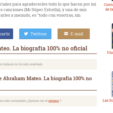
ociales para agradecerles todo lo que hacen por mi
Cuent
s canciones (Mi Súper Estrella), y una de mis
de f
carles a menudo, es "todo con vosotras, sin
artir
Twittear
E-mail
o. La biografía 100% no oficial
Una
bro todavía no ha sido reseñado
e Abraham Mateo. La biografía 100% no
Las S
o ha sido comentado ¿Quieres ser el
primero
?