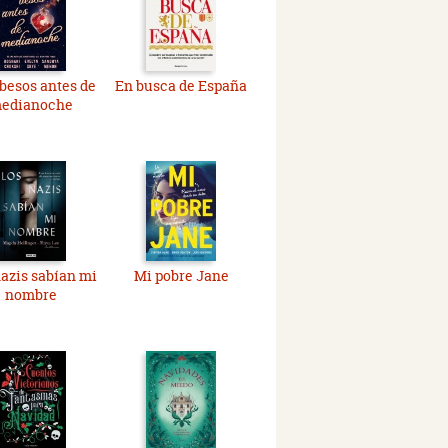
 besos antes de
En busca de España
edianoche
azis sabían mi
Mi pobre Jane
nombre