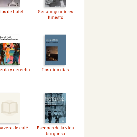
os de hotel
Ser amigo mío es
funesto
erda y derecha
Los cien días
avera de café
Escenas de la vida
burguesa