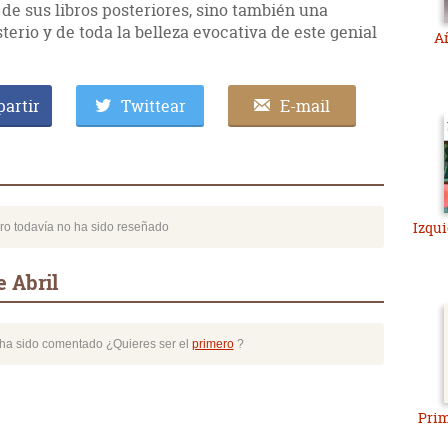
de sus libros posteriores, sino también una
terio y de toda la belleza evocativa de este genial
Añ
artir
Twittear
E-mail
Izqui
bro todavía no ha sido reseñado
 Abril
o ha sido comentado ¿Quieres ser el
primero
?
Prim