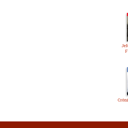
Jef
F
Cróni