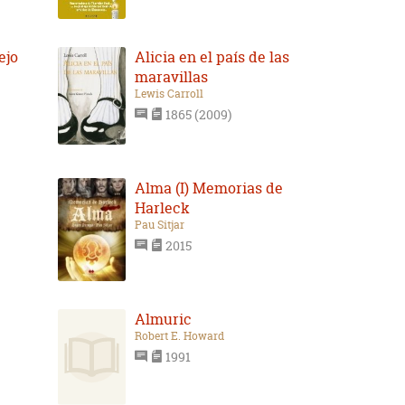
ejo
Alicia en el país de las
maravillas
Lewis Carroll
1865 (2009)
Alma (I) Memorias de
Harleck
Pau Sitjar
2015
Almuric
Robert E. Howard
1991