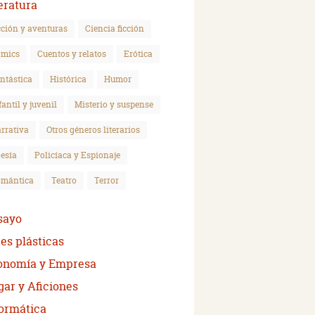
eratura
ción y aventuras
Ciencia ficción
mics
Cuentos y relatos
Erótica
ntástica
Histórica
Humor
fantil y juvenil
Misterio y suspense
rrativa
Otros géneros literarios
esía
Policíaca y Espionaje
mántica
Teatro
Terror
sayo
es plásticas
onomía y Empresa
ar y Aficiones
formática