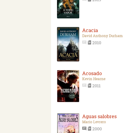
Acacia
David Anthony Durham
2010
Acosado
Kevin Hearne
2011
Aguas salobres
Mario Levrero
2000