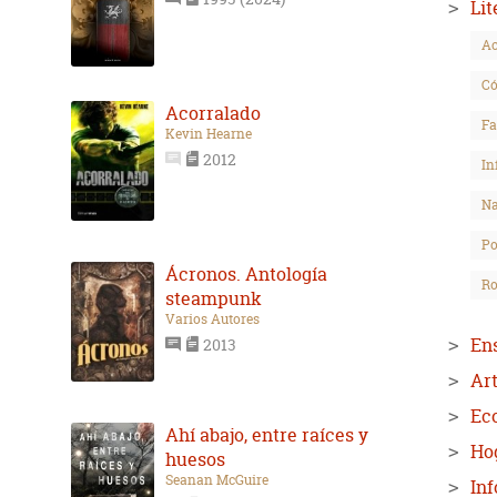
Lit
Ac
Có
Acorralado
Fa
Kevin Hearne
2012
In
Na
Po
Ácronos. Antología
Ro
steampunk
Varios Autores
En
2013
Art
Ec
Ahí abajo, entre raíces y
Hog
huesos
Seanan McGuire
In