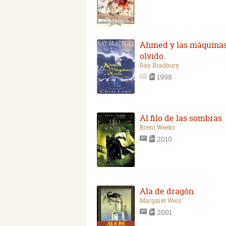
Ahmed y las máquinas
olvido
Ray Bradbury
1998
Al filo de las sombras
Brent Weeks
2010
Ala de dragón
Margaret Weis
2001