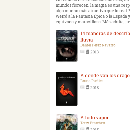
mundos florecen, la magia es una respu
algo mucho más atractivo que lo real.
Weird a la Fantasía Épica o la Espada y
equívoco y maravilloso. Más adulta, ju
14 maneras de describi
lluvia
Daniel Pérez Navarro
2013
A dónde van los drag
Bruno Puelles
2018
A todo vapor
Terry Pratchett
2015