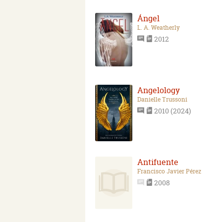
Ángel
L. A. Weatherly
2012
Angelology
Danielle Trussoni
2010 (2024)
Antifuente
Francisco Javier Pérez
2008