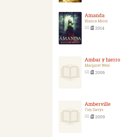
Amanda
Blanca Miosi
2014
Ambar y hierro
Margaret Weis
2006
Amberville
Tim Davys
2009