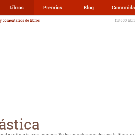
Libros
Premios
Blog
Comunida
 y comentarios de libros
113.600 libr
ástica
mal y rutinaria para muchos. En los mundos creados por la literatura 