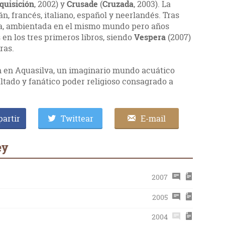
quisición
, 2002) y
Crusade
(
Cruzada
, 2003). La
án, francés, italiano, español y neerlandés. Tras
tra, ambientada en el mismo mundo pero años
 en los tres primeros libros, siendo
Vespera
(2007)
ras.
an en Aquasilva, un imaginario mundo acuático
ltado y fanático poder religioso consagrado a
artir
Twittear
E-mail
ey
2007
2005
2004