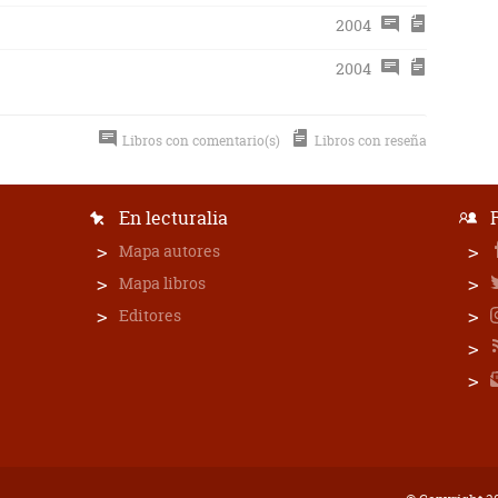
2004
2004
Libros con comentario(s)
Libros con reseña
En lecturalia
Mapa autores
Mapa libros
Editores