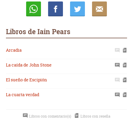
Whatsapp
Compartir
Twittear
E-
mail
Libros de Iain Pears
Arcadia
La caída de John Stone
El sueño de Escipión
La cuarta verdad
Libros con comentario(s)
Libros con reseña