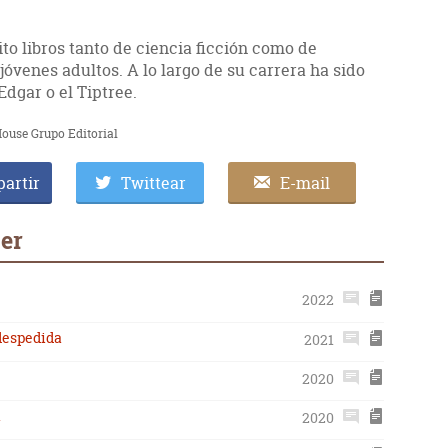
ito libros tanto de ciencia ficción como de
jóvenes adultos. A lo largo de su carrera ha sido
dgar o el Tiptree.
ouse Grupo Editorial
artir
Twittear
E-mail
er
2022
despedida
2021
2020
a
2020