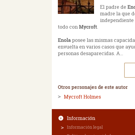
El padre de
En
madre la que d
independiente 
todo con
Mycroft
.
Enola
posee las mismas capacida
envuelta en varios casos que ayud
personas desaparecidas. A…
Otros personajes de este autor
Mycroft Holmes
Información
Información legal