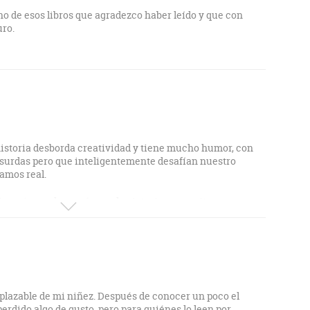
o de esos libros que agradezco haber leído y que con
uro.
historia desborda creatividad y tiene mucho humor, con
bsurdas pero que inteligentemente desafían nuestro
amos real.
ionaria a toda una época, la victoriana; escrita
igo.
Lewis Carroll, al cual muchos escritores del siglo XX y
lismo, le deben algo más que un homenaje.
hn Tenniel, le aportan al relato un encanto extra que se
mplazable de mi niñez. Después de conocer un poco el
 perdido algo de gusto, pero para quiénes lo leen por