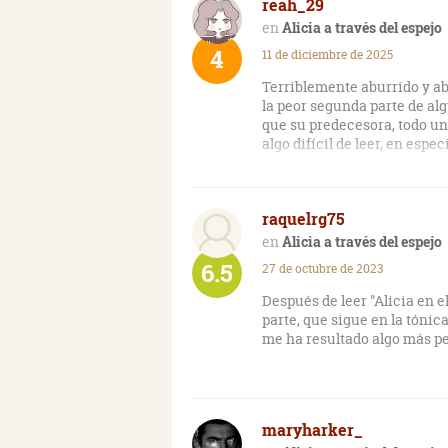
reah_29
Alicia a través del espejo
4
11 de diciembre de 2025
Terriblemente aburrido y abs
la peor segunda parte de alg
que su predecesora, todo un
algo difícil de leer, en espec
Lewis Carroll es el célebre 
la fama con “Alice in Wonder
raquelrg75
maravilloso cuento sobre un
grandes aventuras en el pro
Alicia a través del espejo
Posee un estilo refinado, s
6.5
27 de octubre de 2023
una prosa lenta, algo liosa 
terminología propia y unas 
Después de leer "Alicia en el
estuvieras realmente allí, a
parte, que sigue en la tónic
otro costal. La protagonista
me ha resultado algo más p
anterior. Se han eliminado 
bastante pobres y pesados.
En A través del espejo, nos
maryharker_
definitivamente sigue sien