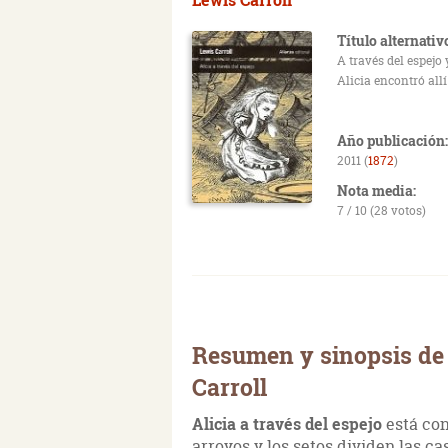
Título alternativ
A través del espejo 
Alicia encontró allí
Año publicación:
2011 (
1872
)
Nota media:
7 / 10 (28 votos)
Resumen y sinopsis de A
Carroll
Alicia a través del espejo
está con
arroyos y los setos dividen las cas