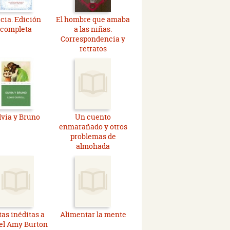
icia. Edición
El hombre que amaba
completa
a las niñas.
Correspondencia y
retratos
lvia y Bruno
Un cuento
enmarañado y otros
problemas de
almohada
tas inéditas a
Alimentar la mente
l Amy Burton