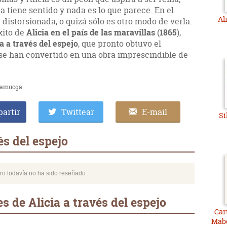
 tiene sentido y nada es lo que parece. En el
Al
 distorsionada, o quizá sólo es otro modo de verla.
xito de
Alicia en el país de las maravillas
(
1865
),
ia a través del espejo
, que pronto obtuvo el
se han convertido en una obra imprescindible de
samucga
artir
Twittear
E-mail
Si
és del espejo
bro todavía no ha sido reseñado
 de Alicia a través del espejo
Car
Mabe