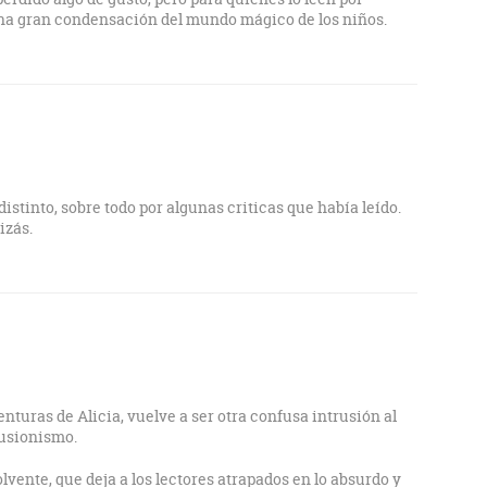
altar el ambiente evanescente que envuelve a la historia
na gran condensación del mundo mágico de los niños.
los sueños y las pesadillas. A propósito, a riesgo de caer
nscribir algunas líneas de Borges del libro "Otras
o que dedica a Nathaniel Hawthorne:
el de Hawthorne. Éste se propuso una vez escribir un
ueño verdadero, y que tuviera la incoherencia, las
to de los sueños» y se maravilló de que nadie, hasta el día
lgo semejante. En el mismo diario en que dejó escrito ese
 nuestra literatura «moderna» trata vanamente de
istinto, sobre todo por algunas criticas que había leído.
ha realizado Lewis Carroll-...".
izás.
nturas de Alicia, vuelve a ser otra confusa intrusión al
ilusionismo.
ente, que deja a los lectores atrapados en lo absurdo y