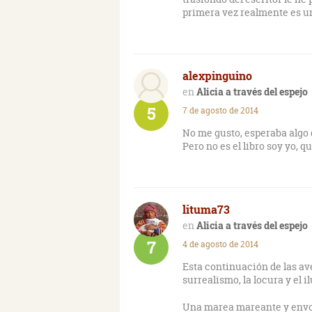
Finalmente, me gustaría res
primera vez realmente es u
en todo momento, como el de 
en una digresión, quiero tra
Inquisiciones", en el ensay
alexpinguino
"...Ese mundo de sueños es 
sueño, «que fuera como un s
Alicia a través del espejo
rarezas y la falta de propósi
5
7 de agosto de 2014
de hoy, hubiera ejecutado a
extraño proyecto —que toda
No me gusto, esperaba algo d
ejecutar, y que, tal vez, sólo 
Pero no es el libro soy yo, qu
lituma73
Alicia a través del espejo
7
4 de agosto de 2014
Esta continuación de las ave
surrealismo, la locura y el 
Una marea mareante y envolv