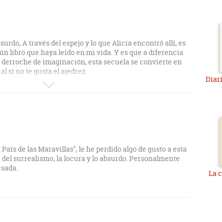
urdo, A través del espejo y lo que Alicia encontró allí, es
ún libro que haya leído en mi vida. Y es que a diferencia
 derroche de imaginación, esta secuela se convierte en
ial si no te gusta el ajedrez.
Diari
autor de esta obra. Escritor y matemático, Carroll alcanzó
land” (o Alicia en el País de las Maravillas en español) un
a niña que viaja a un País muy peculiar, viviendo
ceso. Como escritor, Carroll es simplemente magnífico.
encillo y con una notable ejecución, usando en el camino
y con un buen desarrollo, un lenguaje lleno de lirismo y
brillantes descripciones que te hacen sentir como si
 País de las Maravillas", le he perdido algo de gusto a esta
l lado de Alicia. Sin embargo, los personajes son harina de
a del surrealismo, la locura y lo absurdo. Personalmente
, presenta muy poca o nula evolución respecto al libro
esada.
La 
personajes emblemáticos y los que quedan, resultan
 volvemos a encontrar con una Alicia algo más mayor, pero
do una niña perezosa y caprichosa que se aburre con