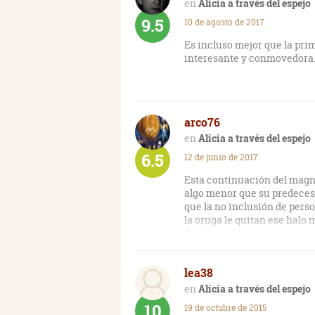
facilidad. Es por ello que de
Alicia a través del espejo
encuentra por ahí. Lógicament
9.5
10 de agosto de 2017
aunque los muebles están si
que está inmersa en una par
Es incluso mejor que la pri
convertirse en una Reina. A 
interesante y conmovedora. 
la intención de introducirno
movimientos de Alicia por e
peculiares y con un sentido
historia que trata. Es obvio 
desagradable humor inglés q
arco76
dudo de que los adultos la e
Alicia a través del espejo
6.5
12 de junio de 2017
Mi edición del libro se com
enormemente largo que care
Esta continuación del magníf
y su tripulación tras el Sna
algo menor que su predecesor
serie de leyendas sobre su 
que la no inclusión de perso
la oruga le quitan ese halo 
Definitivamente, A través de
de Alicia. Por contra, me pa
especial. Esta obra demuest
espejo, en el cual lo contrar
buenas”, es una absoluta y 
la creó? Tal vez su talento, 
lea38
atrapado en un mundo raro 
Alicia a través del espejo
10
19 de octubre de 2015