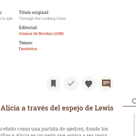
o:
Título original:
y lo que
Through the Looking Glass
Editorial:
Alianza De Novelas (ADN)
Temas:
Fantástica
O
licia a través del espejo de Lewis
cebido como una partida de ajedrez, donde los
illas y Alicia es un peón que aspira a ser reina;