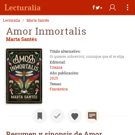
Lecturalia
Marta Santés
Amor Inmortalis
Marta Santés
Título alternativo:
Si quieres sobrevivir, consigue que él te elija
Editorial:
Titania
Año publicación:
2025
Temas:
Fantástica
Resumen y sinopsis de Amor