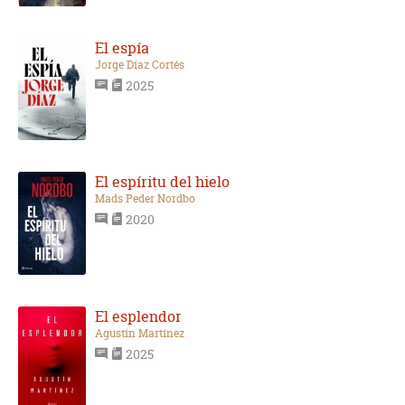
El espía
Jorge Díaz Cortés
2025
El espíritu del hielo
Mads Peder Nordbo
2020
El esplendor
Agustín Martínez
2025