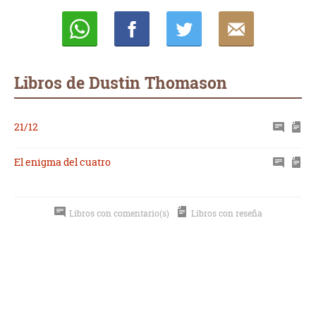
Whatsapp
Compartir
Twittear
E-
mail
Libros de Dustin Thomason
21/12
El enigma del cuatro
Libros con comentario(s)
Libros con reseña