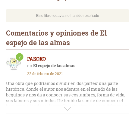
Este libro todavía no ha sido reseñado
Comentarios y opiniones de El
espejo de las almas
7
PAKOKO
El espejo de las almas
22 de febrero de 2021
Una obra que podríamos dividir en dos partes: una parte
histórica, donde el autor nos adentra en el mundo de las
beguinas y nos da a conocer sus costumbres, forma de vida,
sus labores y sus miedos. He tenido la suerte de conocer el
beguinario donde se desarrolla esta obra, y es con diferencia
el que más me ha gustado de los que he visto, por lo que me
ha traído buenos recuerdos.
En la segunda parte de esta novela, el autor nos envuelve en