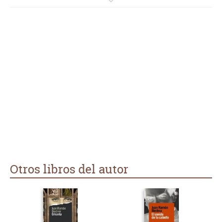
el sentido onírico en el que se conduce es excesivo y llega un
momento en que no sabes ni qué te está contando ni qué
sentido tiene la trama, a la que llegué a perderle el hilo varias
veces.
¿Mi intelecto no está a la altura de la obra o la obra no está a
la altura de nadie normal? No lo sé, solo sé que he leído a lo
largo de mis 45 años cientos de libros, de todo tipo de
temáticas, autores y estilos, y jamás he encontrado uno tan
ininteligible y absurdo, para mi, como este.
Otros libros del autor