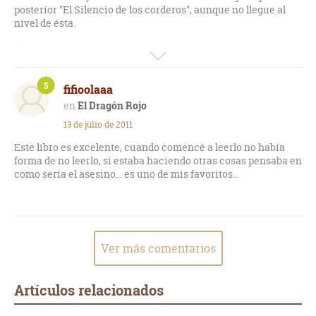
posterior "El Silencio de los corderos", aunque no llegue al
nivel de ésta.
El personaje de Francis Dolarhyde está bien definido, tanto
su pasado como su presente.
5
fifioolaaa
Por otro lado, esta es la primera novela en la que aparece
Hannibal Lecter. Parece que va a dar más de sí, pero sólo
El Dragón Rojo
tiene un papel muy secundario.
13 de julio de 2011
Este libro es excelente, cuando comencé a leerlo no había
forma de no leerlo, si estaba haciendo otras cosas pensaba en
como sería el asesino... es uno de mis favoritos...
Ver más comentarios
Artículos relacionados