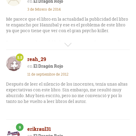
El Dragón Rojo
3 de febrero de 2014
Me parece que el libro en la actualidad la publicidad del libro
te engancho por Hannibal y ese es el problema de este libro
ya que poco tiene que ver con el gran psycho killer.
Dejando esto ultimo del lado me parece una buena novela
psicológica, se nota que Harris hace un buen estudio de
campo ya que sus escenas están llenas de detalles y datos del
5.5
reah_29
departamento policíaco.
El Dragón Rojo
En lo personal me atrapa la obsesión del asesino Dolarhyde
11 de septiembre de 2012
por la pintura del dragón rojo (me considero fanático de
William Blake), sin mencionar la todo el protocolo que hace al
Después de leer el silencio de los inocentes, tenía unas altas
matar a las 2 familias.
expectativas con este libro. Sin embargo, me resultó muy
aburrido. Muy bien escrito, pero no me convenció y por lo
Contemplad el poder del Gran Dragón Rojo.
tanto no he vuelto a leer libros del autor.
9
erikraul31
El Dragón Rojo