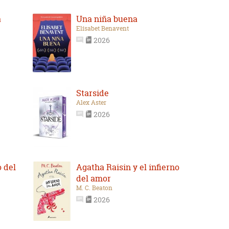
a
Una niña buena
Elísabet Benavent
2026
Starside
Alex Aster
2026
 del
Agatha Raisin y el infierno
del amor
M. C. Beaton
2026