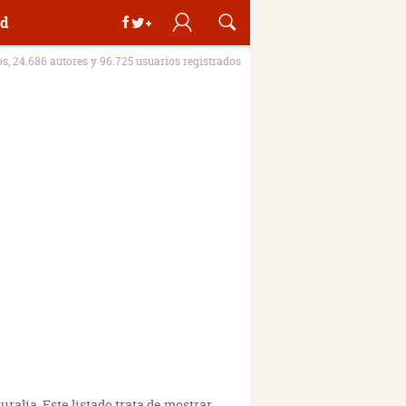
d
os, 24.686 autores y 96.725 usuarios registrados
alia. Este listado trata de mostrar