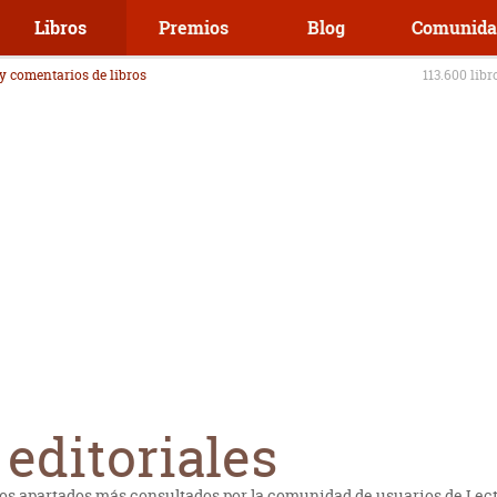
Libros
Premios
Blog
Comunida
 y comentarios de libros
113.600 libr
editoriales
os apartados más consultados por la comunidad de usuarios de Lectur