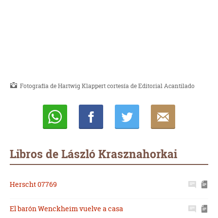
Fotografía de Hartwig Klappert cortesía de Editorial Acantilado
Whatsapp
Compartir
Twittear
E-
mail
Libros de László Krasznahorkai
Herscht 07769
El barón Wenckheim vuelve a casa