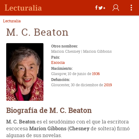
Lecturalia
M. C. Beaton
Otros nombres:
Marion Chesney | Marion Gibbons
País:
Escocia
Nacimiento:
Glasgow, 10 de junio de
1936
Defunción:
Gloucester, 30 de diciembre de
2019
Biografía de M. C. Beaton
M. C. Beaton
es el seudónimo con el que la escritora
escocesa
Marion
Gibbons
(
Chesney
de soltera) firmó
algunas de sus novelas.