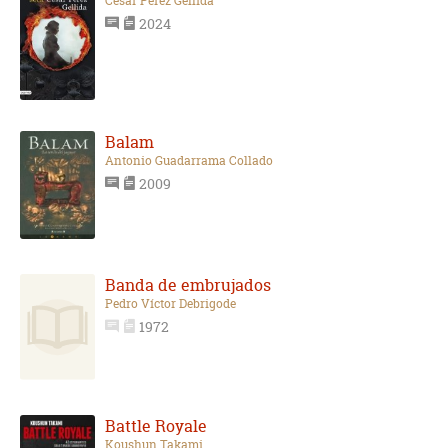
César Pérez Gellida
2024
Balam
Antonio Guadarrama Collado
2009
Banda de embrujados
Pedro Víctor Debrigode
1972
Battle Royale
Koushun Takami