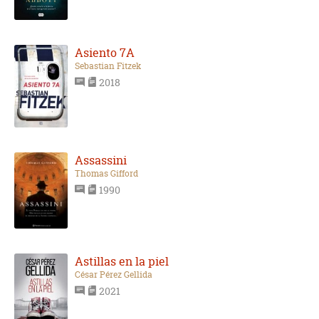
Asiento 7A
Sebastian Fitzek
2018
Assassini
Thomas Gifford
1990
Astillas en la piel
César Pérez Gellida
2021