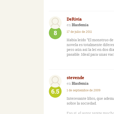
fanatismo del exterior, logr
con la misma adrenalina que
discurso denso y prefiere cen
DeRivia
frenos y en cómo el miedo a
como la razón más estricta. 
Blasfemia
vertiginoso que te arrastra 
8
17 de julio de 2011
confunden, dejándote en la 
humanidad está madura para
Había leído "El monstruo de 
desenterrar.
novela es totalmente difere
pero aún así la leí en dos dí
pasable. Ideal para unas va
stevende
Blasfemia
6.5
1 de septiembre de 2009
Interesante libro, que adem
sobre la sociedad.
Eso sí, el autor repite much