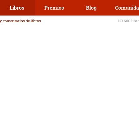
Libros
Premios
Blog
Comunida
 y comentarios de libros
113.600 libr