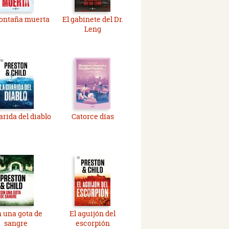
ontaña muerta
El gabinete del Dr.
Leng
arida del diablo
Catorce días
n una gota de
El aguijón del
sangre
escorpión