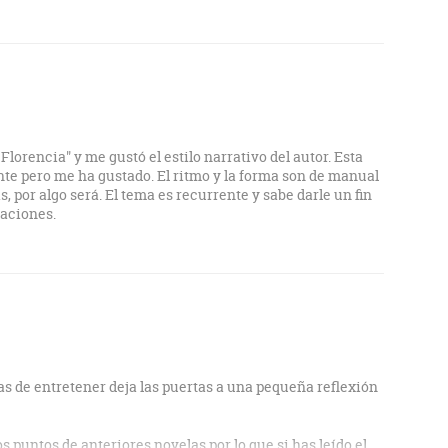
ando que los debates sobre el origen del universo se lean
 una escena de acción. El autor esquiva con acierto el
trarse en la fragilidad ética del progreso científico sin
 lo desconocido puede hacer tambalear tanto la fe ciega
Al final, la novela se devora de un tirón gracias a un ritmo
hacia un clímax donde los cables y los milagros se
cabeza una pregunta de lo más incómoda sobre si la
 asimilar los secretos que la ciencia se empeña en
Florencia" y me gustó el estilo narrativo del autor. Esta
nte pero me ha gustado. El ritmo y la forma son de manual
as, por algo será. El tema es recurrente y sabe darle un fin
caciones.
as de entretener deja las puertas a una pequeña reflexión
os puntos de anteriores novelas por lo que si has leído el