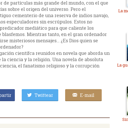
ador de partículas más grande del mundo, con el que
as sobre el origen del universo. Pero el
La m
ntiguo cementerio de una reserva de indios navajo,
os especuladores sin escrúpulos. Estos no
 predicador mediático para que caliente los
e blasfemos. Mientras tanto, en el gran ordenador
birse misteriosos mensajes… ¿Es Dios quien se
rordenador?
lgación científca reunidos en novela que aborda un
la ciencia y la religión. Una novela de absoluta
La gu
 ciencia, el fanatismo religioso y la corrupción
artir
Twittear
E-mail
Si