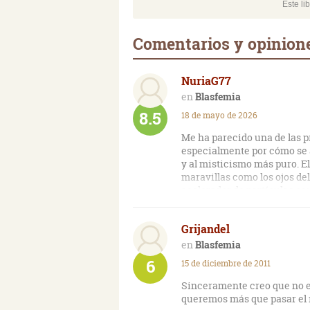
Este li
Comentarios y opinion
NuriaG77
Blasfemia
8.5
18 de mayo de 2026
Me ha parecido una de las p
especialmente por cómo se a
y al misticismo más puro. E
maravillas como los ojos del
acelerador de partículas oc
premisa aparentemente técni
nacional— se transforma de 
Grijandel
cuando el director del proy
superordenador, desatando u
Blasfemia
grupo de integristas religi
6
15 de diciembre de 2011
apocalipsis.
Sinceramente creo que no es
Lo que verdaderamente me h
queremos más que pasar el 
con el que Preston maneja la