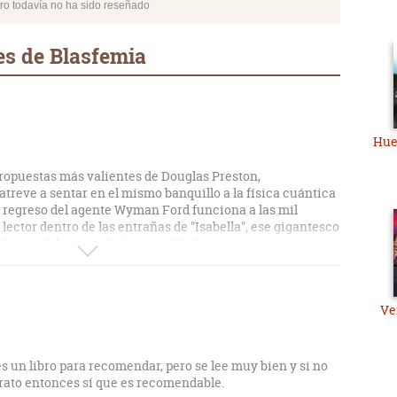
bro todavía no ha sido reseñado
es de Blasfemia
Hue
ropuestas más valientes de Douglas Preston,
treve a sentar en el mismo banquillo a la física cuántica
l regreso del agente Wyman Ford funciona a las mil
 lector dentro de las entrañas de "Isabella", ese gigantesco
ulto en el desierto de Arizona. Me fascina cómo una
ca —un posible fraude científico o un fallo de seguridad
golpe en un thriller psicológico de proporciones bíblicas
ecto asegura estar chateando con Dios a través del
Ve
na oleada de paranoia militar y el acoso violento de un
osos que exigen apagar la máquina antes de que desate el
 un libro para recomendar, pero se lee muy bien y si no
a enganchado de esta lectura es el pulso tan vibrante
rato entonces sí que es recomendable.
 claustrofobia de los laboratorios subterráneos y el