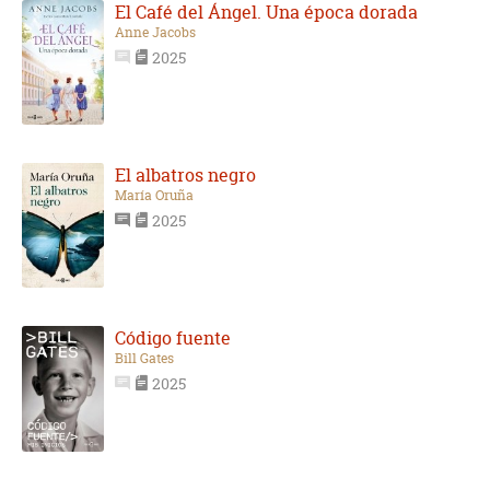
El Café del Ángel. Una época dorada
Anne Jacobs
2025
El albatros negro
María Oruña
2025
Código fuente
Bill Gates
2025