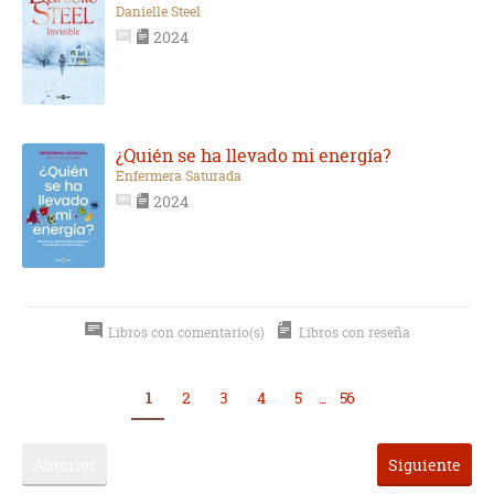
Danielle Steel
2024
¿Quién se ha llevado mi energía?
Enfermera Saturada
2024
Libros con comentario(s)
Libros con reseña
1
2
3
4
5
...
56
Anterior
Siguiente