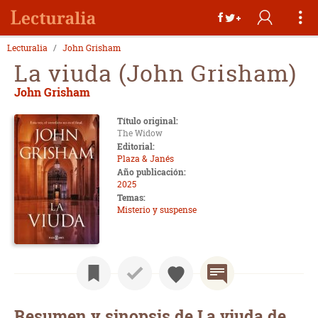
Lecturalia
John Grisham
La viuda (John Grisham)
John Grisham
Título original:
The Widow
Editorial:
Plaza & Janés
Año publicación:
2025
Temas:
Misterio y suspense
Resumen y sinopsis de La viuda de