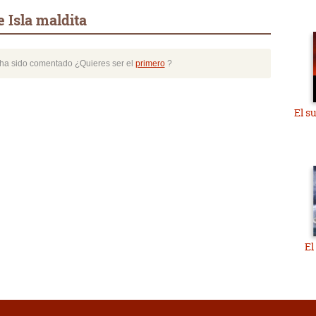
 Isla maldita
o ha sido comentado ¿Quieres ser el
primero
?
El s
El