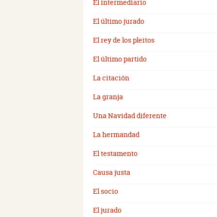
El intermediario
El último jurado
El rey de los pleitos
El último partido
La citación
La granja
Una Navidad diferente
La hermandad
El testamento
Causa justa
El socio
El jurado