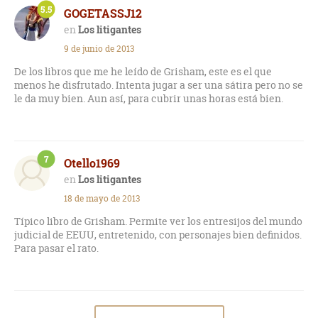
5.5
GOGETASSJ12
ES PEC TA CU LAR !
Los litigantes
9 de junio de 2013
De los libros que me he leído de Grisham, este es el que
menos he disfrutado. Intenta jugar a ser una sátira pero no se
le da muy bien. Aun así, para cubrir unas horas está bien.
7
Otello1969
Los litigantes
18 de mayo de 2013
Típico libro de Grisham. Permite ver los entresijos del mundo
judicial de EEUU, entretenido, con personajes bien definidos.
Para pasar el rato.