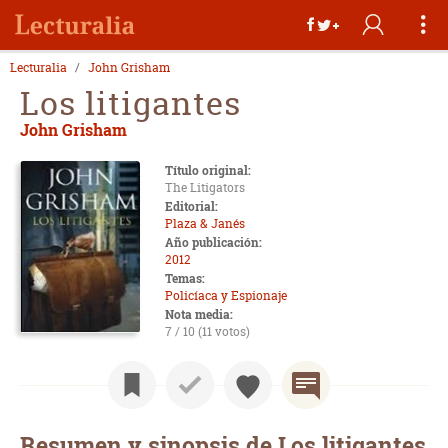
Lecturalia
John Grisham
Los litigantes
John Grisham
Título original:
The Litigators
Editorial:
Plaza & Janés
Año publicación:
2012
Temas:
Policíaca y Espionaje
Nota media:
7 / 10 (11 votos)
Resumen y sinopsis de Los litigantes