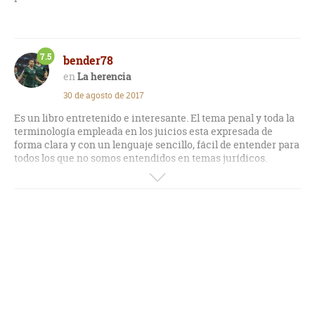
7.5
bender78
La herencia
30 de agosto de 2017
Es un libro entretenido e interesante. El tema penal y toda la
terminología empleada en los juicios esta expresada de
forma clara y con un lenguaje sencillo, fácil de entender para
todos los que no somos entendidos en temas jurídicos.
Mantiene el interés y la expectación durante todo el libro,
pero para quienes hayan leído otras novelas suyas el
desenlace es bastante previsible. Si es la primera vez que
lees un libro suyo, te enganchará y desearás leer más de este
autor