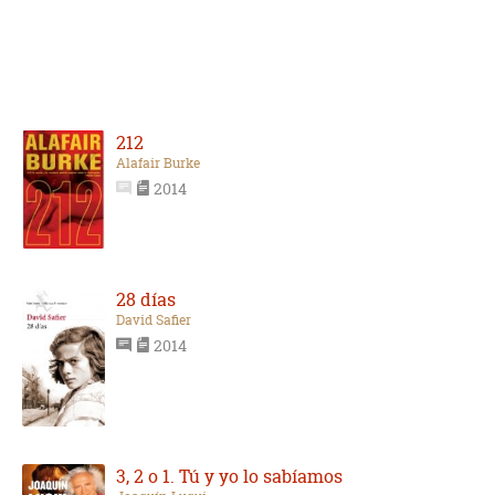
212
Alafair Burke
2014
28 días
David Safier
2014
3, 2 o 1. Tú y yo lo sabíamos