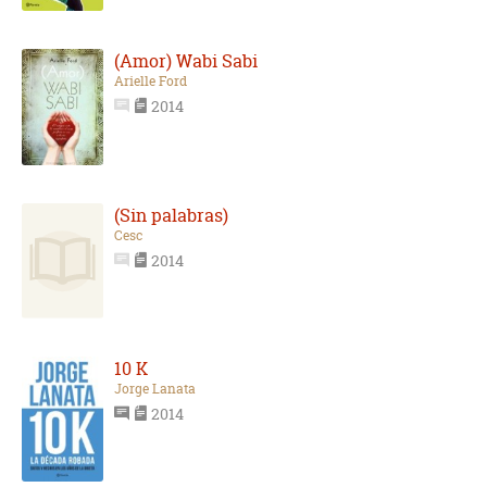
(Amor) Wabi Sabi
Arielle Ford
2014
(Sin palabras)
Cesc
2014
10 K
Jorge Lanata
2014