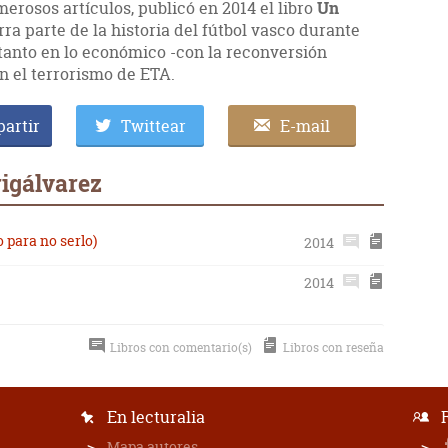
erosos artículos, publicó en 2014 el libro
Un
rra parte de la historia del fútbol vasco durante
tanto en lo económico -con la reconversión
on el terrorismo de ETA.
artir
Twittear
E-mail
igálvarez
o para no serlo)
2014
2014
Libros con comentario(s)
Libros con reseña
En lecturalia
Mapa autores