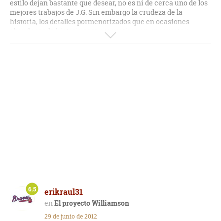
estilo dejan bastante que desear, no es ni de cerca uno de los
mejores trabajos de J.G. Sin embargo la crudeza de la
historia, los detalles pormenorizados que en ocasiones
abandonan la historia para convertirse en un reportaje,
merecen el tiempo invertido.
Un mundo que no queremos saber que existe, abre sus
puertas de par en par.
6.5
erikraul31
El proyecto Williamson
29 de junio de 2012