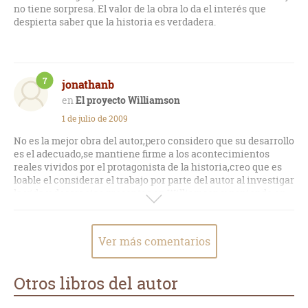
no tiene sorpresa. El valor de la obra lo da el interés que
despierta saber que la historia es verdadera.
7
jonathanb
El proyecto Williamson
1 de julio de 2009
No es la mejor obra del autor,pero considero que su desarrollo
es el adecuado,se mantiene firme a los acontecimientos
reales vividos por el protagonista de la historia,creo que es
loable el considerar el trabajo por parte del autor al investigar
la vida y desgracias presentes en Williamson,y poniendo en
manifiesto las fallas del sistema penal y policial en un país
desarrollado como lo es Estados Unidos. A mi no me
decepciono...los acontecimientos de la vida real al ser
Ver más comentarios
documentados se pueden tomar dos caminos (el
implementar situaciones ajenas a la realidad para hacer la
obra más atractiva o apegarse a la realidad) Grisham tomo el
Otros libros del autor
camino correcto.