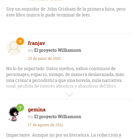
Soy un seguidor de John Grisham de la primera hora, pero
este libro nunca lo pude terminar de leer.
0
franjav
El proyecto Williamson
25 de junio de 2015
No lo he soportado. Datos sueltos, saltos continuos de
personajes, espacio, tiempo, de manera deslavazada, más
una crónica periodística que una novela, nula narrativa...
total: pérdida de interés absoluta y abandono del libro.
Sorpresa desagradable porque me encantan otras obras de
este escritor. Quizás mi opinión pueda ser sesgada y
equivocarme, pero yo no pude pasar de la página 50.
7
gemina
El proyecto Williamson
17 de agosto de 2012
Impactante. Aunque no por su literatura. La redacción y