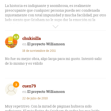
La historia es indignante y asombrosa, es realmente
preocupante que cualquier persona pueda ser condenada
injustamente con total impunidad y mucha facilidad; por otro
lado siento que Grisham no le supo dar la emoción ni la
agilidad correctas y se pierde en tecnicismos que hacen un
poco pesada la lectura, sin embargo se contagian las ganas
de saber mas sobre el asunto y conocer los rostros de los
6.5
chukisilla
implicados.
El proyecto Williamson
18 de noviembre de 2011
No fue su mejor obra, algo larga para mi gusto. Intentó salir
de lo mismo y es válido
3
cuen79
El proyecto Williamson
22 de julio de 2010
Muy repetitivo. Con la mitad de páginas hubiera sido
suficiente. El más flojito de Grisham de todos los que leído.