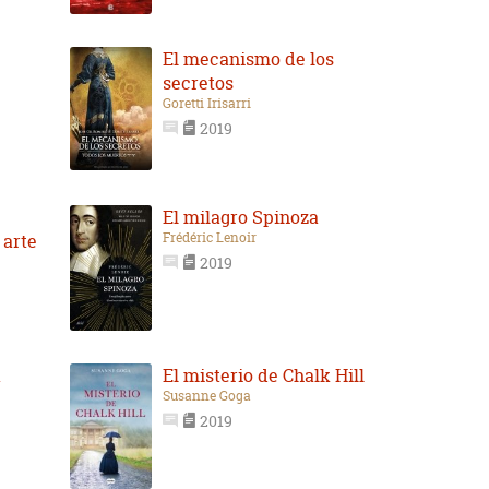
El mecanismo de los
secretos
Goretti Irisarri
2019
El milagro Spinoza
Frédéric Lenoir
 arte
2019
a
El misterio de Chalk Hill
Susanne Goga
2019