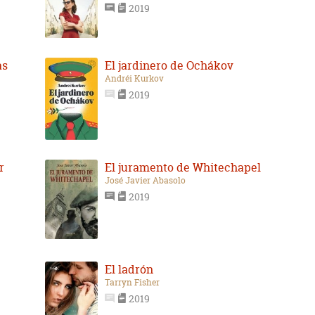
2019
as
El jardinero de Ochákov
Andréi Kurkov
2019
r
El juramento de Whitechapel
José Javier Abasolo
2019
El ladrón
Tarryn Fisher
2019