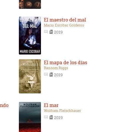
El maestro del mal
Mario Escobar Golderos
2019
El mapa de los días
Ransom Riggs
2019
undo
El mar
Wolfram Fleischhauer
2019