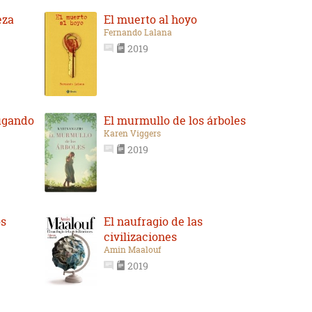
eza
El muerto al hoyo
Fernando Lalana
2019
jugando
El murmullo de los árboles
Karen Viggers
2019
os
El naufragio de las
civilizaciones
Amin Maalouf
2019