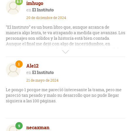
8.5
imhugo
sistemas y organizaciones delictivas. Ya sean sectas,
religiones o ciertas organizaciones que intentan moldear el
El Instituto
pensamiento de la sociedad. El egoísmo y la maldad de los
20 de diciembre de 2024
seres humanos. Lo que estos pueden hacer con tal de
beneficiarse a sí mismos, haciéndole daño a los demás.
"El Instituto" es un buen libro que, aunque arranca de
manera algo lenta, te va atrapando a medida que avanzas. Los
personajes son sólidos y la historia está bien contada.
Aunque el final me dejó con algo de incertidumbre, en
general es una gran obra de Stephen King, que se aleja del
terror y lo paranormal para ofrecer algo diferente, pero
igualmente cautivador. Sin duda, es una lectura que vale la
1
Ale12
pena.
El Instituto
21 de mayo de 2024
Le pongo 1 porque me pareció interesante la trama, pero me
pareció tan pesado y malo su desarrollo que no pude llegar
siquiera a las 100 páginas.
9
necaxman