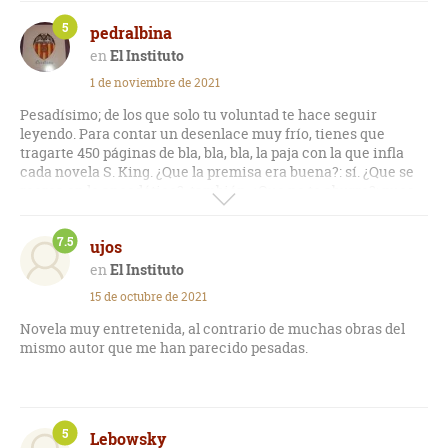
5
pedralbina
El Instituto
1 de noviembre de 2021
Pesadísimo; de los que solo tu voluntad te hace seguir
leyendo. Para contar un desenlace muy frío, tienes que
tragarte 450 páginas de bla, bla, bla, la paja con la que infla
cada novela S. King. ¿Que la premisa era buena?: sí. ¿Que se
recrea en lo anecdótico?, también. ¿Que no te aburre?: pues
cada vez más. Una novelita a la que le sobran páginas y le
falta garra.
7.5
ujos
El Instituto
15 de octubre de 2021
Novela muy entretenida, al contrario de muchas obras del
mismo autor que me han parecido pesadas.
5
Lebowsky