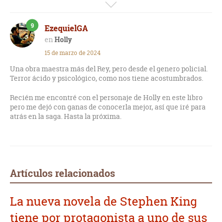
que tenga una bola de cristal que le dicta el futuro.
La historia no está mal, la ambientación en la época Covid la
9
EzequielGA
clava de igual manera que los que creen y no creen en el
Covid.
Holly
15 de marzo de 2024
Acierta en la elección de los asesinos, pero el final... el final es
malo, no me gustó.
Una obra maestra más del Rey, pero desde el genero policial.
Terror ácido y psicológico, como nos tiene acostumbrados.
Recién me encontré con el personaje de Holly en este libro
pero me dejó con ganas de conocerla mejor, así que iré para
atrás en la saga. Hasta la próxima.
Artículos relacionados
La nueva novela de Stephen King
tiene por protagonista a uno de sus