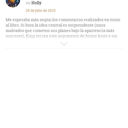
Holly
28 de julio de 2025
Me esperaba más según los comentarios realizados en torno
al libro. Si bien la idea central es sorprendente (unos
malvados que cometen sus planes bajo la apariencia más
inocente), King recrea este argumento de forma lenta y sin
brillo. Hay una carencia de giros sorprendentes que ocasiona
que el lector ya sepa lo que va a ocurrir con antelación. Y el
final resulta poco convincente. En resumen, demasiadas
sombras para ser Stephen King.