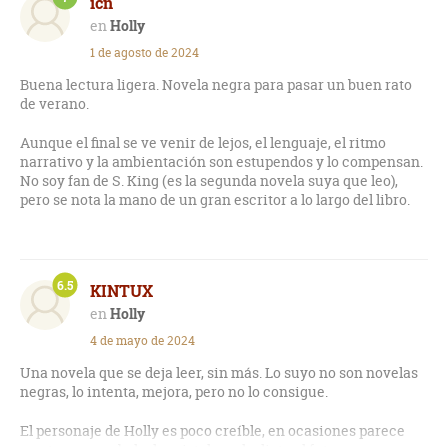
icn
"Cuando crees que ya has conocido lo peor que los seres
Holly
humanos pueden aportar a la sociedad... vas y te equivocas".
1 de agosto de 2024
Buena lectura ligera. Novela negra para pasar un buen rato
de verano.
Aunque el final se ve venir de lejos, el lenguaje, el ritmo
narrativo y la ambientación son estupendos y lo compensan.
No soy fan de S. King (es la segunda novela suya que leo),
pero se nota la mano de un gran escritor a lo largo del libro.
6.5
KINTUX
Holly
4 de mayo de 2024
Una novela que se deja leer, sin más. Lo suyo no son novelas
negras, lo intenta, mejora, pero no lo consigue.
El personaje de Holly es poco creíble, en ocasiones parece