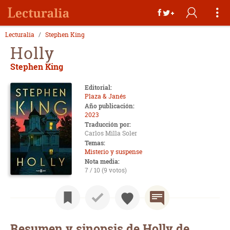
Lecturalia
Stephen King
Holly
Stephen King
Editorial:
Plaza & Janés
Año publicación:
2023
Traducción por:
Carlos Milla Soler
Temas:
Misterio y suspense
Nota media:
7 / 10 (9 votos)
Resumen y sinopsis de Holly de