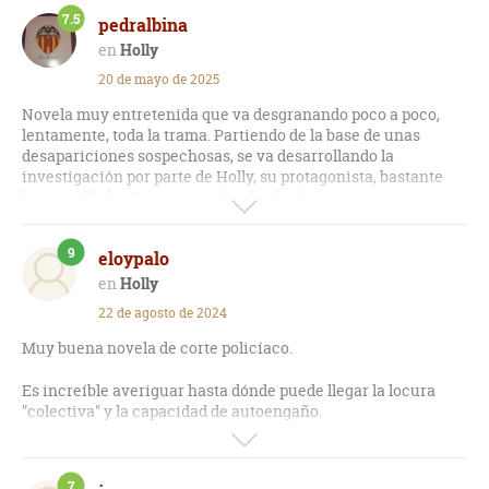
7.5
pedralbina
Holly
20 de mayo de 2025
Novela muy entretenida que va desgranando poco a poco,
lentamente, toda la trama. Partiendo de la base de unas
desapariciones sospechosas, se va desarrollando la
investigación por parte de Holly, su protagonista, bastante
bien perfilada. Aunque se sabe desde el primer momento qué
ha sido de las víctimas y quién está detrás de ello, da gusto
ver cómo el autor ha tenido la capacidad de no dejar ningún
9
eloypalo
cabo suelto. Está basado en un relato corto anterior, por lo
que se habla de otros personajes que aquí no salen para nada
Holly
y te quedas con ganas de saber qué es lo que pasó con ellos,
22 de agosto de 2024
pero se puede leer de forma independiente.
Muy buena novela de corte policíaco.
Sigo pensando que S. King gana en las historias que no
pretenden ser de terror. Me ha gustado bastante.
Es increíble averiguar hasta dónde puede llegar la locura
"colectiva" y la capacidad de autoengaño.
La trama es muy adictiva y se lee muy bien. No es complejo
pero tampoco simple.
7