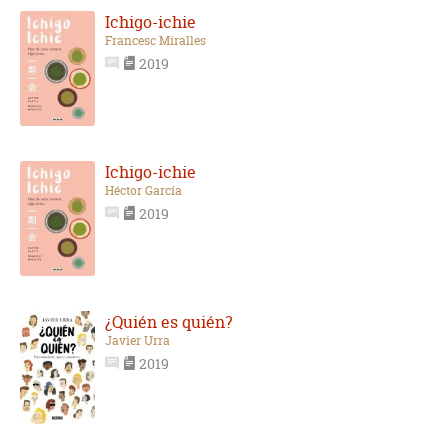
Ichigo-ichie
Francesc Miralles
2019
Ichigo-ichie
Héctor García
2019
¿Quién es quién?
Javier Urra
2019