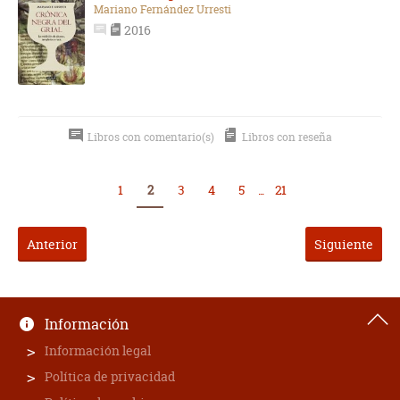
Mariano Fernández Urresti
2016
Libros con comentario(s)
Libros con reseña
1
2
3
4
5
...
21
Anterior
Siguiente
Información
Información legal
Política de privacidad